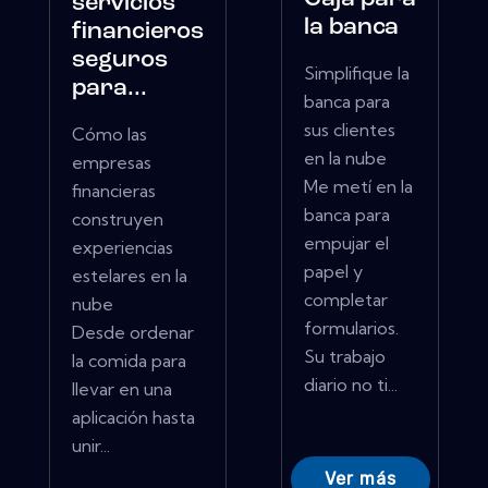
servicios
la banca
financieros
seguros
Simplifique la
para...
banca para
sus clientes
Cómo las
en la nube
empresas
Me metí en la
financieras
banca para
construyen
empujar el
experiencias
papel y
estelares en la
completar
nube
formularios.
Desde ordenar
Su trabajo
la comida para
diario no ti...
llevar en una
aplicación hasta
unir...
Ver más