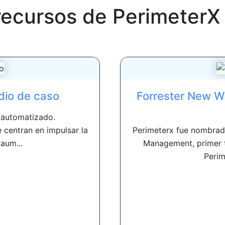
recursos de
PerimeterX
dio de caso
Forrester New W
e automatizado.
e centran en impulsar la
Perimeterx fue nombrado
 aum...
Management, primer t
Perime