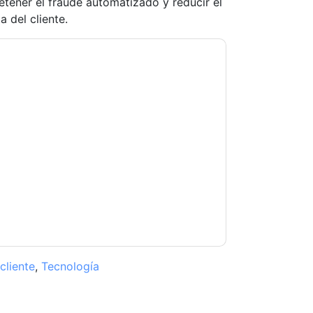
tener el fraude automatizado y reducir el
 del cliente.
rX
contactarte con correos electrónicos
de darse de baja en cualquier momento.
n sujetas a su Aviso de Privacidad.
 términos de uso. Todos los datos son protegido
eguntas, envíe un correo electrónico
cliente
,
Tecnología