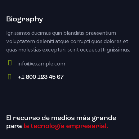
Biography
Ignissimos ducimus quin blandiitis praesentium
voluptatem deleniti atque corrupti quos dolores et
quas molestias excepturi. scint occaecatti gnissimus.
info@example.com
E-
+1 800 123 45 67
m
Ph
ail:
on
e:
El recurso de medios más grande
para
la tecnología empresarial.