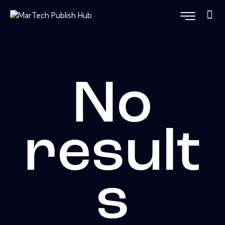
No
result
s