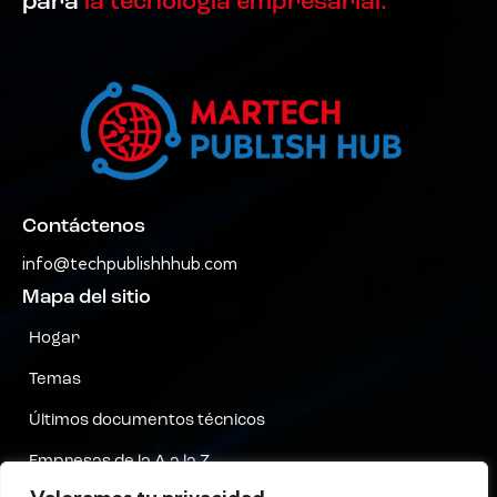
para
la tecnología empresarial.
Contáctenos
info@techpublishhhub.com
Mapa del sitio
Hogar
Temas
Últimos documentos técnicos
Empresas de la A a la Z