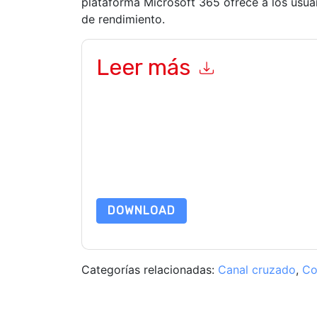
plataforma Microsoft 365 ofrece a los usua
de rendimiento.
Leer más
Al enviar este formulario usted acepta
Adobe
co
relacionados con marketing o por teléfono. Pue
sitios web y las comunicaciones están sujetas a 
Al solicitar este recurso, usted acepta nuestros
por nuestro
Aviso de Privacidad
. Si tiene más pr
dataprotection@techpublishhub.com
DOWNLOAD
Categorías relacionadas:
Canal cruzado
,
Co