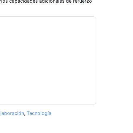
rios capacidades adicionales de refuerzo
ntactarte con correos electrónicos
de darse de baja en cualquier momento.
Adobe
su Aviso de Privacidad.
 términos de uso. Todos los datos son protegido
eguntas, envíe un correo electrónico
laboración
,
Tecnología